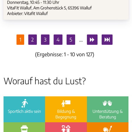
Donnerstag, 10:45 - 11:30 Uhr
VitaFit Walluf, Am Grohenstück 5, 65396 Walluf
Anbieter: Vitafit Walluf
1
2
3
4
5
...
(Ergebnisse: 1 - 10 von 127)
Worauf hast du Lust?
a
i
e
Sportlich aktiv sein
Bildung &
Unterstützung &
Begegnung
Beratung
f
g
h