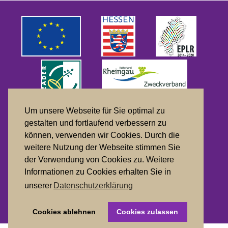
Um unsere Webseite für Sie optimal zu
gestalten und fortlaufend verbessern zu
können, verwenden wir Cookies. Durch die
weitere Nutzung der Webseite stimmen Sie
der Verwendung von Cookies zu. Weitere
Datenschutz
Informationen zu Cookies erhalten Sie in
Impressum
unserer
Datenschutzerklärung
Cookies ablehnen
Cookies zulassen