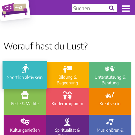
Worauf hast du Lust?
a
i
e
Sportlich aktiv sein
Bildung &
Unterstützung &
Begegnung
Beratung
f
g
h
Feste & Märkte
Kinder­programm
Kreativ sein
d
c
b
Kultur genießen
Spiritualität &
Musik hören &