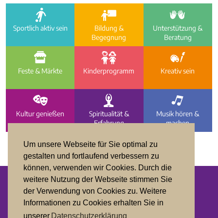
a
i
e
Sportlich aktiv sein
Bildung &
Unterstützung &
Begegnung
Beratung
f
g
h
Feste & Märkte
Kinder­programm
Kreativ sein
d
c
b
Kultur genießen
Spiritualität &
Musik hören &
Erfahrung
machen
Um unsere Webseite für Sie optimal zu
gestalten und fortlaufend verbessern zu
können, verwenden wir Cookies. Durch die
weitere Nutzung der Webseite stimmen Sie
der Verwendung von Cookies zu. Weitere
Datenschutz
Informationen zu Cookies erhalten Sie in
Impressum
unserer
Datenschutzerklärung