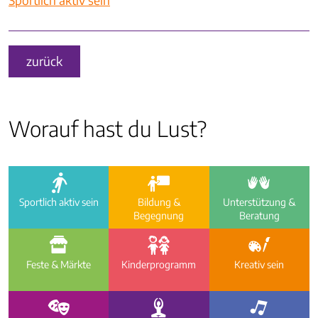
zurück
Worauf hast du Lust?
a
i
e
Sportlich aktiv sein
Bildung &
Unterstützung &
Begegnung
Beratung
f
g
h
Feste & Märkte
Kinder­programm
Kreativ sein
d
c
b