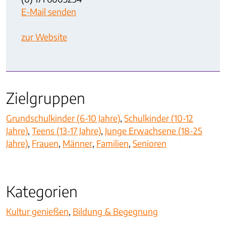
E-Mail senden
zur Website
Zielgruppen
Grundschulkinder (6-10 Jahre)
,
Schulkinder (10-12
Jahre)
,
Teens (13-17 Jahre)
,
Junge Erwachsene (18-25
Jahre)
,
Frauen
,
Männer
,
Familien
,
Senioren
Kategorien
Kultur genießen
,
Bildung & Begegnung