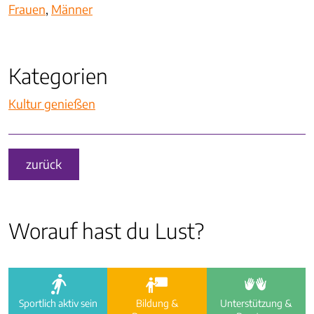
Frauen
,
Männer
Kategorien
Kultur genießen
zurück
Worauf hast du Lust?
a
i
e
Sportlich aktiv sein
Bildung &
Unterstützung &