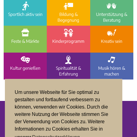
a
i
e
Sportlich aktiv sein
Bildung &
Unterstützung &
Begegnung
Beratung
f
g
h
Feste & Märkte
Kinder­programm
Kreativ sein
d
c
b
Kultur genießen
Spiritualität &
Musik hören &
Erfahrung
machen
Um unsere Webseite für Sie optimal zu
gestalten und fortlaufend verbessern zu
können, verwenden wir Cookies. Durch die
weitere Nutzung der Webseite stimmen Sie
Datenschutz
der Verwendung von Cookies zu. Weitere
Informationen zu Cookies erhalten Sie in
Impressum