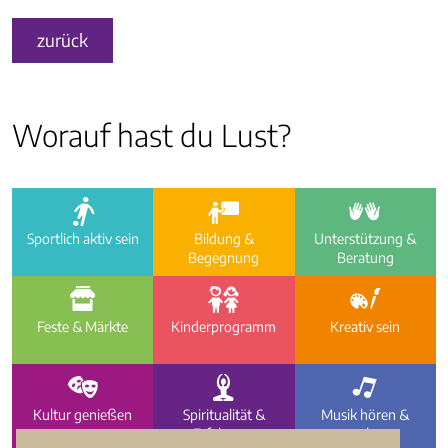
zurück
Worauf hast du Lust?
a
i
e
Sportlich aktiv sein
Bildung &
Unterstützung &
Begegnung
Beratung
f
g
h
Feste & Märkte
Kinder­programm
Kreativ sein
d
c
b
Kultur genießen
Spiritualität &
Musik hören &
Erfahrung
machen