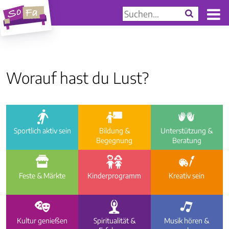
Worauf hast du Lust?
a
i
e
Sportlich aktiv sein
Bildung &
Unterstützung &
Begegnung
Beratung
f
g
h
Feste & Märkte
Kinder­programm
Kreativ sein
d
c
b
Kultur genießen
Spiritualität &
Musik hören &