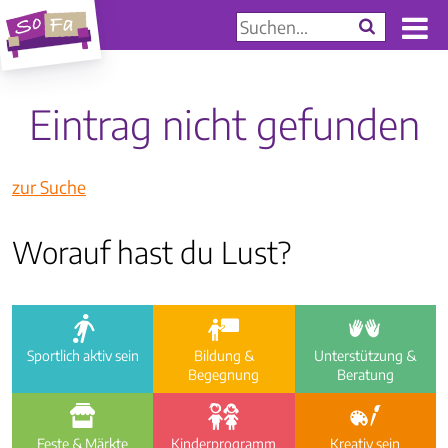
Eintrag nicht gefunden
zur Suche
Worauf hast du Lust?
a
i
e
Sportlich aktiv sein
Bildung &
Unterstützung &
Begegnung
Beratung
f
g
h
Feste & Märkte
Kinder­programm
Kreativ sein