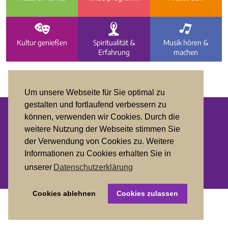
d
c
b
Kultur genießen
Spiritualität &
Musik hören &
Erfahrung
machen
Um unsere Webseite für Sie optimal zu
gestalten und fortlaufend verbessern zu
können, verwenden wir Cookies. Durch die
Datenschutz
weitere Nutzung der Webseite stimmen Sie
der Verwendung von Cookies zu. Weitere
Impressum
Informationen zu Cookies erhalten Sie in
unserer
Datenschutzerklärung
Cookies ablehnen
Cookies zulassen